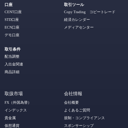
口座
取引ツール
CENT口座
Copy Trading コピートレード
STD口座
経済カレンダー
ECN口座
メディアセンター
デモ口座
取引条件
配当調整
入出金関連
商品詳細
取扱市場
会社情報
FX（外国為替）
会社概要
インデックス
よくあるご質問
貴金属
規制・コンプライアンス
仮想通貨
スポンサーシップ