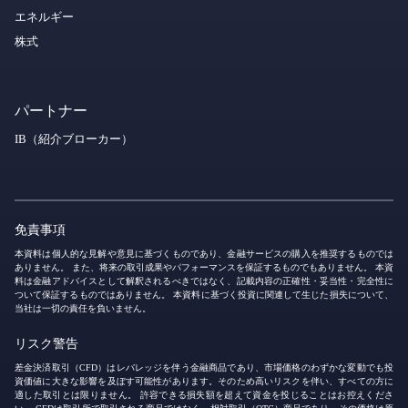
エネルギー
株式
パートナー
IB（紹介ブローカー）
免責事項
本資料は個人的な見解や意見に基づくものであり、金融サービスの購入を推奨するものでは
ありません。 また、将来の取引成果やパフォーマンスを保証するものでもありません。 本資
料は金融アドバイスとして解釈されるべきではなく、記載内容の正確性・妥当性・完全性に
ついて保証するものではありません。 本資料に基づく投資に関連して生じた損失について、
当社は一切の責任を負いません。
リスク警告
差金決済取引（CFD）はレバレッジを伴う金融商品であり、市場価格のわずかな変動でも投
資価値に大きな影響を及ぼす可能性があります。そのため高いリスクを伴い、すべての方に
適した取引とは限りません。 許容できる損失額を超えて資金を投じることはお控えくださ