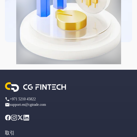
+971 5210 45822
support.en@cgtrade.com
取引