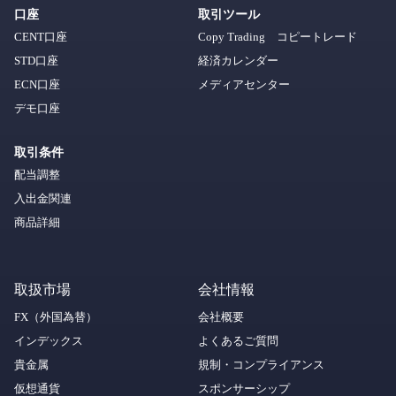
口座
取引ツール
CENT口座
Copy Trading コピートレード
STD口座
経済カレンダー
ECN口座
メディアセンター
デモ口座
取引条件
配当調整
入出金関連
商品詳細
取扱市場
会社情報
FX（外国為替）
会社概要
インデックス
よくあるご質問
貴金属
規制・コンプライアンス
仮想通貨
スポンサーシップ