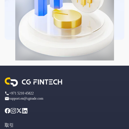
+971 5210 45822
support.en@cgtrade.com
取引