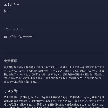
エネルギー
株式
パートナー
IB（紹介ブローカー）
免責事項
本資料は個人的な見解や意見に基づくものであり、金融サービスの購入を推奨するものでは
ありません。 また、将来の取引成果やパフォーマンスを保証するものでもありません。 本資
料は金融アドバイスとして解釈されるべきではなく、記載内容の正確性・妥当性・完全性に
ついて保証するものではありません。 本資料に基づく投資に関連して生じた損失について、
当社は一切の責任を負いません。
リスク警告
差金決済取引（CFD）はレバレッジを伴う金融商品であり、市場価格のわずかな変動でも投
資価値に大きな影響を及ぼす可能性があります。そのため高いリスクを伴い、すべての方に
適した取引とは限りません。 許容できる損失額を超えて資金を投じることはお控えくださ