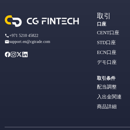
取引
口座
CENT口座
+971 5210 45822
support.en@cgtrade.com
STD口座
ECN口座
デモ口座
取引条件
配当調整
入出金関連
商品詳細