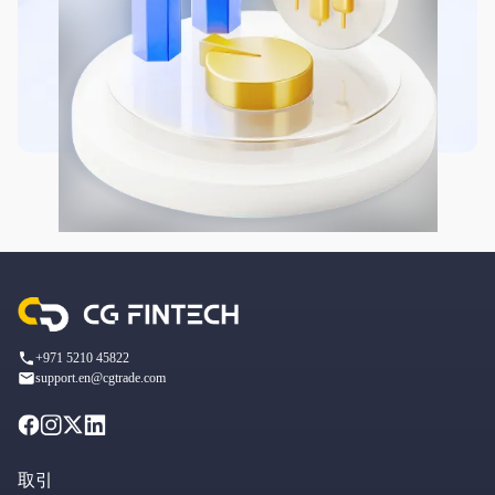
+971 5210 45822
support.en@cgtrade.com
取引