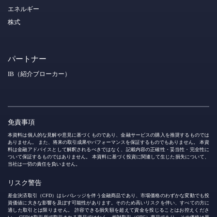
エネルギー
株式
パートナー
IB（紹介ブローカー）
免責事項
本資料は個人的な見解や意見に基づくものであり、金融サービスの購入を推奨するものでは
ありません。 また、将来の取引成果やパフォーマンスを保証するものでもありません。 本資
料は金融アドバイスとして解釈されるべきではなく、記載内容の正確性・妥当性・完全性に
ついて保証するものではありません。 本資料に基づく投資に関連して生じた損失について、
当社は一切の責任を負いません。
リスク警告
差金決済取引（CFD）はレバレッジを伴う金融商品であり、市場価格のわずかな変動でも投
資価値に大きな影響を及ぼす可能性があります。そのため高いリスクを伴い、すべての方に
適した取引とは限りません。 許容できる損失額を超えて資金を投じることはお控えくださ