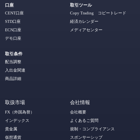
口座
取引ツール
CENT口座
Copy Trading コピートレード
STD口座
経済カレンダー
ECN口座
メディアセンター
デモ口座
取引条件
配当調整
入出金関連
商品詳細
取扱市場
会社情報
FX（外国為替）
会社概要
インデックス
よくあるご質問
貴金属
規制・コンプライアンス
仮想通貨
スポンサーシップ