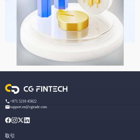
+971 5210 45822
support.en@cgtrade.com
取引