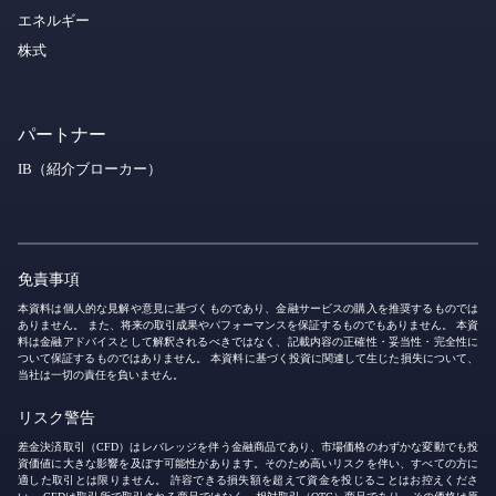
エネルギー
株式
パートナー
IB（紹介ブローカー）
免責事項
本資料は個人的な見解や意見に基づくものであり、金融サービスの購入を推奨するものでは
ありません。 また、将来の取引成果やパフォーマンスを保証するものでもありません。 本資
料は金融アドバイスとして解釈されるべきではなく、記載内容の正確性・妥当性・完全性に
ついて保証するものではありません。 本資料に基づく投資に関連して生じた損失について、
当社は一切の責任を負いません。
リスク警告
差金決済取引（CFD）はレバレッジを伴う金融商品であり、市場価格のわずかな変動でも投
資価値に大きな影響を及ぼす可能性があります。そのため高いリスクを伴い、すべての方に
適した取引とは限りません。 許容できる損失額を超えて資金を投じることはお控えくださ