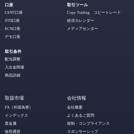
口座
取引ツール
CENT口座
Copy Trading コピートレード
STD口座
経済カレンダー
ECN口座
メディアセンター
デモ口座
取引条件
配当調整
入出金関連
商品詳細
取扱市場
会社情報
FX（外国為替）
会社概要
インデックス
よくあるご質問
貴金属
規制・コンプライアンス
仮想通貨
スポンサーシップ