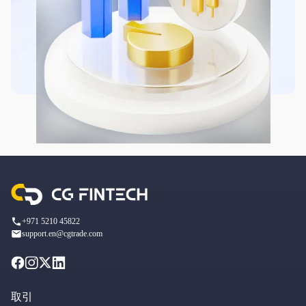
+971 5210 45822
support.en@cgtrade.com
取引