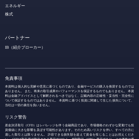
エネルギー
株式
パートナー
IB（紹介ブローカー）
免責事項
本資料は個人的な見解や意見に基づくものであり、金融サービスの購入を推奨するものでは
ありません。 また、将来の取引成果やパフォーマンスを保証するものでもありません。 本資
料は金融アドバイスとして解釈されるべきではなく、記載内容の正確性・妥当性・完全性に
ついて保証するものではありません。 本資料に基づく投資に関連して生じた損失について、
当社は一切の責任を負いません。
リスク警告
差金決済取引（CFD）はレバレッジを伴う金融商品であり、市場価格のわずかな変動でも投
資価値に大きな影響を及ぼす可能性があります。そのため高いリスクを伴い、すべての方に
適した取引とは限りません。 許容できる損失額を超えて資金を投じることはお控えくださ