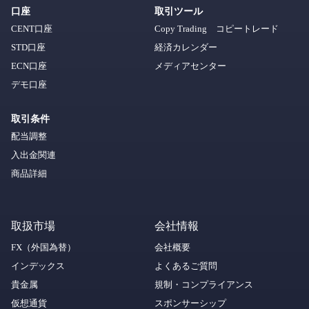
口座
取引ツール
CENT口座
Copy Trading コピートレード
STD口座
経済カレンダー
ECN口座
メディアセンター
デモ口座
取引条件
配当調整
入出金関連
商品詳細
取扱市場
会社情報
FX（外国為替）
会社概要
インデックス
よくあるご質問
貴金属
規制・コンプライアンス
仮想通貨
スポンサーシップ