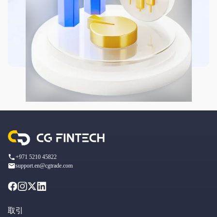
+971 5210 45822
support.en@cgtrade.com
取引