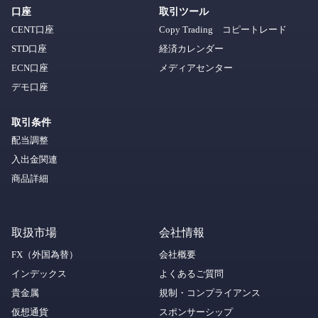
口座
取引ツール
CENT口座
Copy Trading コピートレード
STD口座
経済カレンダー
ECN口座
メディアセンター
デモ口座
取引条件
配当調整
入出金関連
商品詳細
取扱市場
会社情報
FX（外国為替）
会社概要
インデックス
よくあるご質問
貴金属
規制・コンプライアンス
仮想通貨
スポンサーシップ