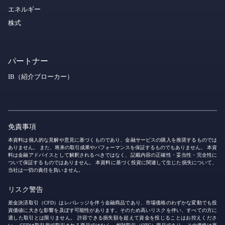
エネルギー
株式
パートナー
IB（紹介ブローカー）
免責事項
本資料は個人的な見解や意見に基づくものであり、金融サービスの購入を推奨するものでは
ありません。 また、将来の取引成果やパフォーマンスを保証するものでもありません。 本資
料は金融アドバイスとして解釈されるべきではなく、記載内容の正確性・妥当性・完全性に
ついて保証するものではありません。 本資料に基づく投資に関連して生じた損失について、
当社は一切の責任を負いません。
リスク警告
差金決済取引（CFD）はレバレッジを伴う金融商品であり、市場価格のわずかな変動でも投
資価値に大きな影響を及ぼす可能性があります。そのため高いリスクを伴い、すべての方に
適した取引とは限りません。 許容できる損失額を超えて資金を投じることはお控えくださ