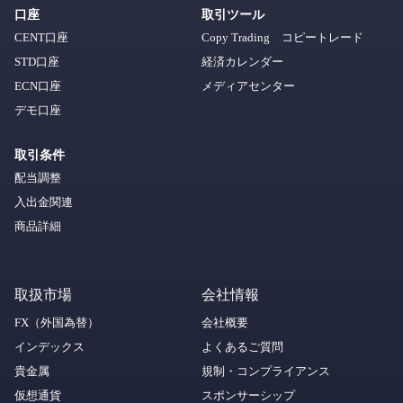
口座
取引ツール
CENT口座
Copy Trading コピートレード
STD口座
経済カレンダー
ECN口座
メディアセンター
デモ口座
取引条件
配当調整
入出金関連
商品詳細
取扱市場
会社情報
FX（外国為替）
会社概要
インデックス
よくあるご質問
貴金属
規制・コンプライアンス
仮想通貨
スポンサーシップ