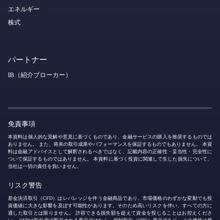
エネルギー
株式
パートナー
IB（紹介ブローカー）
免責事項
本資料は個人的な見解や意見に基づくものであり、金融サービスの購入を推奨するものでは
ありません。 また、将来の取引成果やパフォーマンスを保証するものでもありません。 本資
料は金融アドバイスとして解釈されるべきではなく、記載内容の正確性・妥当性・完全性に
ついて保証するものではありません。 本資料に基づく投資に関連して生じた損失について、
当社は一切の責任を負いません。
リスク警告
差金決済取引（CFD）はレバレッジを伴う金融商品であり、市場価格のわずかな変動でも投
資価値に大きな影響を及ぼす可能性があります。そのため高いリスクを伴い、すべての方に
適した取引とは限りません。 許容できる損失額を超えて資金を投じることはお控えくださ