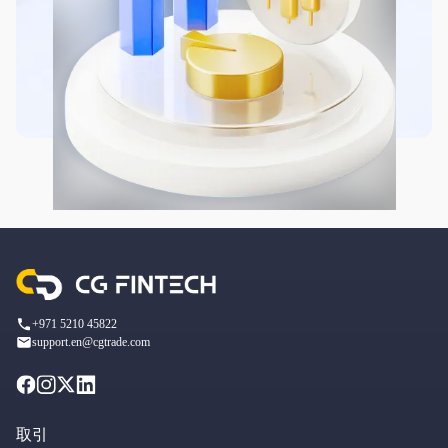
+971 5210 45822
support.en@cgtrade.com
取引