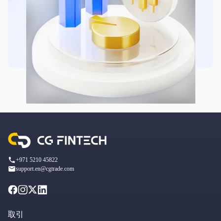
+971 5210 45822
support.en@cgtrade.com
取引