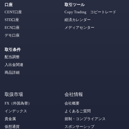
口座
取引ツール
CENT口座
Copy Trading コピートレード
STD口座
経済カレンダー
ECN口座
メディアセンター
デモ口座
取引条件
配当調整
入出金関連
商品詳細
取扱市場
会社情報
FX（外国為替）
会社概要
インデックス
よくあるご質問
貴金属
規制・コンプライアンス
仮想通貨
スポンサーシップ