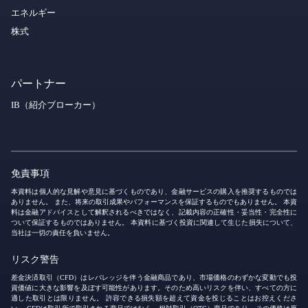
エネルギー
株式
パートナー
IB（紹介ブローカー）
免責事項
本資料は個人的な見解や意見に基づくものであり、金融サービスの購入を推奨するものでは
ありません。 また、将来の取引成果やパフォーマンスを保証するものでもありません。 本資
料は金融アドバイスとして解釈されるべきではなく、記載内容の正確性・妥当性・完全性に
ついて保証するものではありません。 本資料に基づく投資に関連して生じた損失について、
当社は一切の責任を負いません。
リスク警告
差金決済取引（CFD）はレバレッジを伴う金融商品であり、市場価格のわずかな変動でも投
資価値に大きな影響を及ぼす可能性があります。そのため高いリスクを伴い、すべての方に
適した取引とは限りません。 許容できる損失額を超えて資金を投じることはお控えくださ