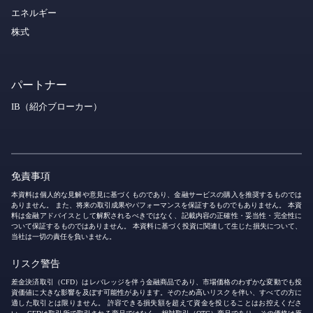
エネルギー
株式
パートナー
IB（紹介ブローカー）
免責事項
本資料は個人的な見解や意見に基づくものであり、金融サービスの購入を推奨するものでは
ありません。 また、将来の取引成果やパフォーマンスを保証するものでもありません。 本資
料は金融アドバイスとして解釈されるべきではなく、記載内容の正確性・妥当性・完全性に
ついて保証するものではありません。 本資料に基づく投資に関連して生じた損失について、
当社は一切の責任を負いません。
リスク警告
差金決済取引（CFD）はレバレッジを伴う金融商品であり、市場価格のわずかな変動でも投
資価値に大きな影響を及ぼす可能性があります。そのため高いリスクを伴い、すべての方に
適した取引とは限りません。 許容できる損失額を超えて資金を投じることはお控えくださ