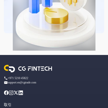
+971 5210 45822
support.en@cgtrade.com
取引