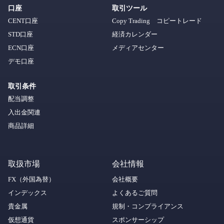
口座
取引ツール
CENT口座
Copy Trading コピートレード
STD口座
経済カレンダー
ECN口座
メディアセンター
デモ口座
取引条件
配当調整
入出金関連
商品詳細
取扱市場
会社情報
FX（外国為替）
会社概要
インデックス
よくあるご質問
貴金属
規制・コンプライアンス
仮想通貨
スポンサーシップ