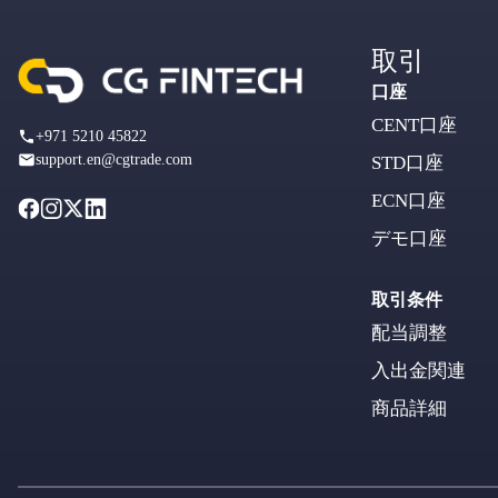
取引
口座
CENT口座
+971 5210 45822
support.en@cgtrade.com
STD口座
ECN口座
デモ口座
取引条件
配当調整
入出金関連
商品詳細