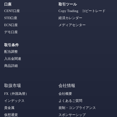
口座
取引ツール
CENT口座
Copy Trading コピートレード
STD口座
経済カレンダー
ECN口座
メディアセンター
デモ口座
取引条件
配当調整
入出金関連
商品詳細
取扱市場
会社情報
FX（外国為替）
会社概要
インデックス
よくあるご質問
貴金属
規制・コンプライアンス
仮想通貨
スポンサーシップ