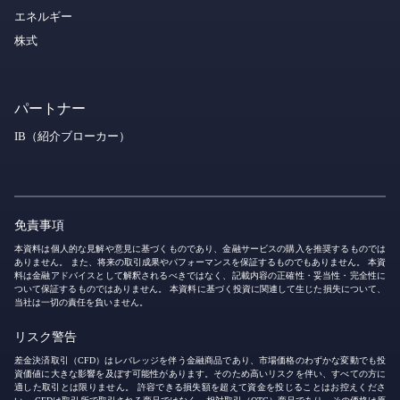
エネルギー
株式
パートナー
IB（紹介ブローカー）
免責事項
本資料は個人的な見解や意見に基づくものであり、金融サービスの購入を推奨するものでは
ありません。 また、将来の取引成果やパフォーマンスを保証するものでもありません。 本資
料は金融アドバイスとして解釈されるべきではなく、記載内容の正確性・妥当性・完全性に
ついて保証するものではありません。 本資料に基づく投資に関連して生じた損失について、
当社は一切の責任を負いません。
リスク警告
差金決済取引（CFD）はレバレッジを伴う金融商品であり、市場価格のわずかな変動でも投
資価値に大きな影響を及ぼす可能性があります。そのため高いリスクを伴い、すべての方に
適した取引とは限りません。 許容できる損失額を超えて資金を投じることはお控えくださ