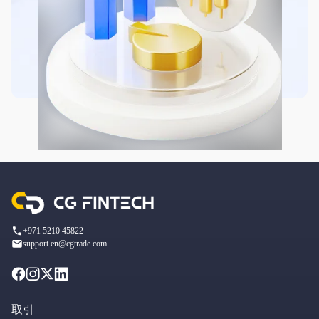
+971 5210 45822
support.en@cgtrade.com
取引