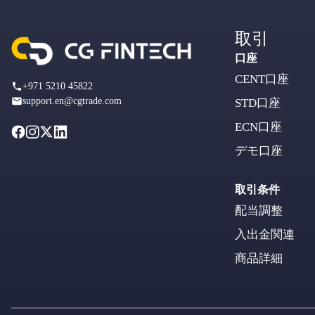
取引
口座
CENT口座
+971 5210 45822
support.en@cgtrade.com
STD口座
ECN口座
デモ口座
取引条件
配当調整
入出金関連
商品詳細