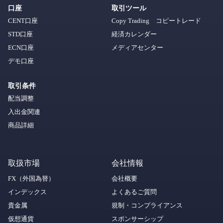
口座
取引ツール
CENT口座
Copy Trading コピートレード
STD口座
経済カレンダー
ECN口座
メディアセンター
デモ口座
取引条件
配当調整
入出金関連
商品詳細
取扱市場
会社情報
FX（外国為替）
会社概要
インデックス
よくあるご質問
貴金属
規制・コンプライアンス
仮想通貨
スポンサーシップ