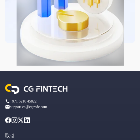
+971 5210 45822
support.en@cgtrade.com
取引