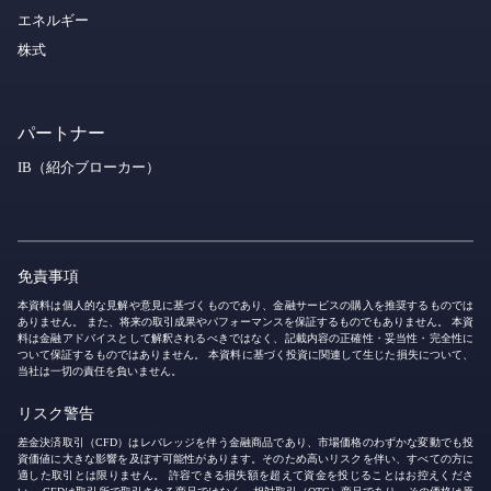
エネルギー
株式
パートナー
IB（紹介ブローカー）
免責事項
本資料は個人的な見解や意見に基づくものであり、金融サービスの購入を推奨するものでは
ありません。 また、将来の取引成果やパフォーマンスを保証するものでもありません。 本資
料は金融アドバイスとして解釈されるべきではなく、記載内容の正確性・妥当性・完全性に
ついて保証するものではありません。 本資料に基づく投資に関連して生じた損失について、
当社は一切の責任を負いません。
リスク警告
差金決済取引（CFD）はレバレッジを伴う金融商品であり、市場価格のわずかな変動でも投
資価値に大きな影響を及ぼす可能性があります。そのため高いリスクを伴い、すべての方に
適した取引とは限りません。 許容できる損失額を超えて資金を投じることはお控えくださ