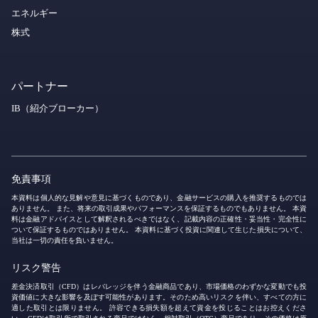
エネルギー
株式
パートナー
IB（紹介ブローカー）
免責事項
本資料は個人的な見解や意見に基づくものであり、金融サービスの購入を推奨するものでは
ありません。 また、将来の取引成果やパフォーマンスを保証するものでもありません。 本資
料は金融アドバイスとして解釈されるべきではなく、記載内容の正確性・妥当性・完全性に
ついて保証するものではありません。 本資料に基づく投資に関連して生じた損失について、
当社は一切の責任を負いません。
リスク警告
差金決済取引（CFD）はレバレッジを伴う金融商品であり、市場価格のわずかな変動でも投
資価値に大きな影響を及ぼす可能性があります。そのため高いリスクを伴い、すべての方に
適した取引とは限りません。 許容できる損失額を超えて資金を投じることはお控えくださ