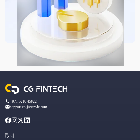
+971 5210 45822
support.en@cgtrade.com
取引