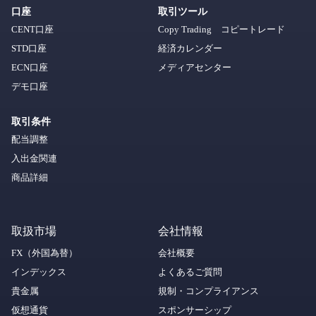
口座
取引ツール
CENT口座
Copy Trading コピートレード
STD口座
経済カレンダー
ECN口座
メディアセンター
デモ口座
取引条件
配当調整
入出金関連
商品詳細
取扱市場
会社情報
FX（外国為替）
会社概要
インデックス
よくあるご質問
貴金属
規制・コンプライアンス
仮想通貨
スポンサーシップ