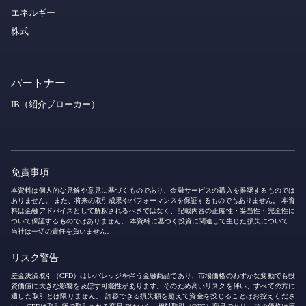
エネルギー
株式
パートナー
IB（紹介ブローカー）
免責事項
本資料は個人的な見解や意見に基づくものであり、金融サービスの購入を推奨するものでは
ありません。 また、将来の取引成果やパフォーマンスを保証するものでもありません。 本資
料は金融アドバイスとして解釈されるべきではなく、記載内容の正確性・妥当性・完全性に
ついて保証するものではありません。 本資料に基づく投資に関連して生じた損失について、
当社は一切の責任を負いません。
リスク警告
差金決済取引（CFD）はレバレッジを伴う金融商品であり、市場価格のわずかな変動でも投
資価値に大きな影響を及ぼす可能性があります。そのため高いリスクを伴い、すべての方に
適した取引とは限りません。 許容できる損失額を超えて資金を投じることはお控えくださ