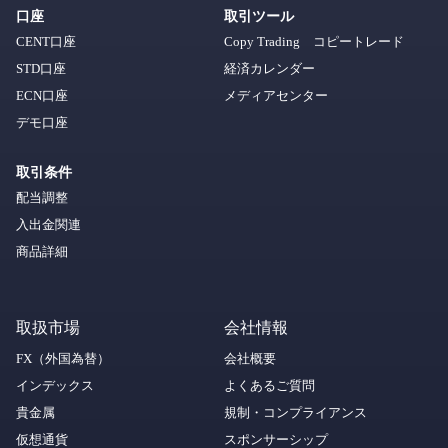
口座
取引ツール
CENT口座
Copy Trading コピートレード
STD口座
経済カレンダー
ECN口座
メディアセンター
デモ口座
取引条件
配当調整
入出金関連
商品詳細
取扱市場
会社情報
FX（外国為替）
会社概要
インデックス
よくあるご質問
貴金属
規制・コンプライアンス
仮想通貨
スポンサーシップ