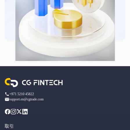
+971 5210 45822
support.en@cgtrade.com
取引