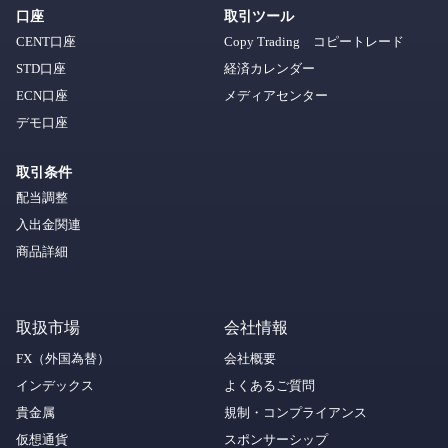
口座
取引ツール
CENT口座
Copy Trading コピートレード
STD口座
経済カレンダー
ECN口座
メディアセンター
デモ口座
取引条件
配当調整
入出金関連
商品詳細
取扱市場
会社情報
FX（外国為替）
会社概要
インデックス
よくあるご質問
貴金属
規制・コンプライアンス
仮想通貨
スポンサーシップ