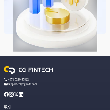
+971 5210 45822
support.en@cgtrade.com
取引