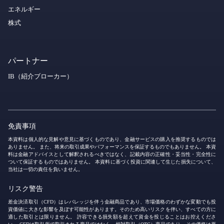
エネルギー
株式
パートナー
IB（紹介ブローカー）
免責事項
本資料は個人的な見解や意見に基づくものであり、金融サービスの購入を推奨するものでは
ありません。 また、将来の取引成果やパフォーマンスを保証するものでもありません。 本資
料は金融アドバイスとして解釈されるべきではなく、記載内容の正確性・妥当性・完全性に
ついて保証するものではありません。 本資料に基づく投資に関連して生じた損失について、
当社は一切の責任を負いません。
リスク警告
差金決済取引（CFD）はレバレッジを伴う金融商品であり、市場価格のわずかな変動でも投
資価値に大きな影響を及ぼす可能性があります。そのため高いリスクを伴い、すべての方に
適した取引とは限りません。 許容できる損失額を超えて資金を投じることはお控えくださ