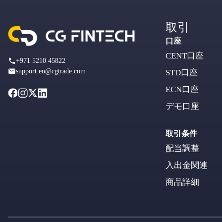
取引
口座
CENT口座
+971 5210 45822
support.en@cgtrade.com
STD口座
ECN口座
デモ口座
取引条件
配当調整
入出金関連
商品詳細