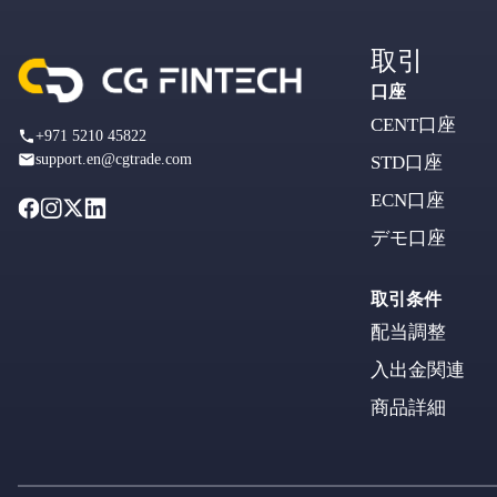
取引
口座
CENT口座
+971 5210 45822
support.en@cgtrade.com
STD口座
ECN口座
デモ口座
取引条件
配当調整
入出金関連
商品詳細