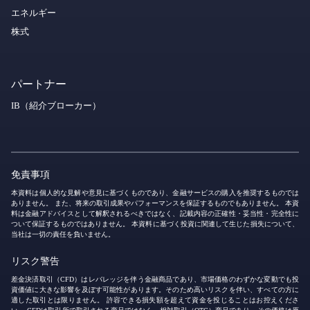
エネルギー
株式
パートナー
IB（紹介ブローカー）
免責事項
本資料は個人的な見解や意見に基づくものであり、金融サービスの購入を推奨するものでは
ありません。 また、将来の取引成果やパフォーマンスを保証するものでもありません。 本資
料は金融アドバイスとして解釈されるべきではなく、記載内容の正確性・妥当性・完全性に
ついて保証するものではありません。 本資料に基づく投資に関連して生じた損失について、
当社は一切の責任を負いません。
リスク警告
差金決済取引（CFD）はレバレッジを伴う金融商品であり、市場価格のわずかな変動でも投
資価値に大きな影響を及ぼす可能性があります。そのため高いリスクを伴い、すべての方に
適した取引とは限りません。 許容できる損失額を超えて資金を投じることはお控えくださ