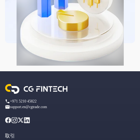
+971 5210 45822
support.en@cgtrade.com
取引