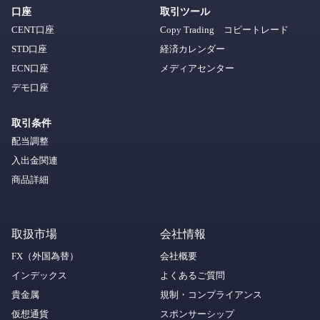
口座
取引ツール
CENT口座
Copy Trading コピートレード
STD口座
経済カレンダー
ECN口座
メディアセンター
デモ口座
取引条件
配当調整
入出金関連
商品詳細
取扱市場
会社情報
FX（外国為替）
会社概要
インデックス
よくあるご質問
貴金属
規制・コンプライアンス
仮想通貨
スポンサーシップ