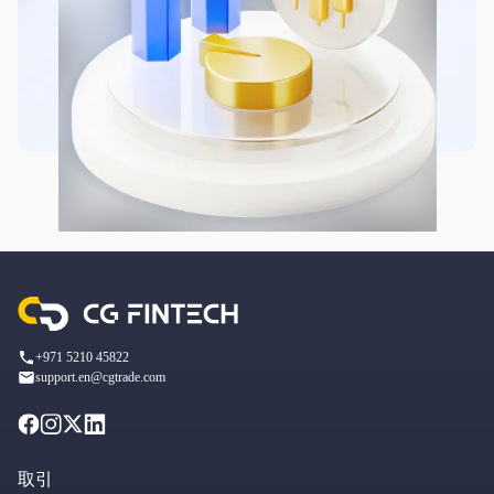
+971 5210 45822
support.en@cgtrade.com
取引