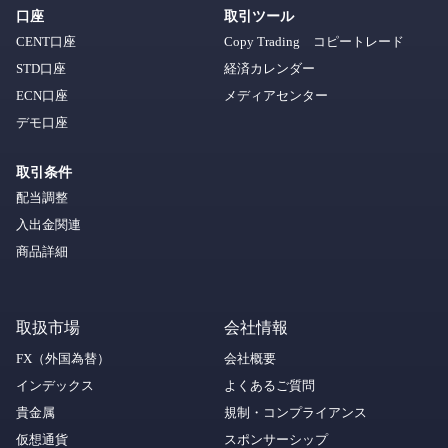
口座
取引ツール
CENT口座
Copy Trading コピートレード
STD口座
経済カレンダー
ECN口座
メディアセンター
デモ口座
取引条件
配当調整
入出金関連
商品詳細
取扱市場
会社情報
FX（外国為替）
会社概要
インデックス
よくあるご質問
貴金属
規制・コンプライアンス
仮想通貨
スポンサーシップ