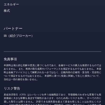
エネルギー
株式
パートナー
IB（紹介ブローカー）
免責事項
本資料は個人的な見解や意見に基づくものであり、金融サービスの購入を推奨するものでは
ありません。 また、将来の取引成果やパフォーマンスを保証するものでもありません。 本資
料は金融アドバイスとして解釈されるべきではなく、記載内容の正確性・妥当性・完全性に
ついて保証するものではありません。 本資料に基づく投資に関連して生じた損失について、
当社は一切の責任を負いません。
リスク警告
差金決済取引（CFD）はレバレッジを伴う金融商品であり、市場価格のわずかな変動でも投
資価値に大きな影響を及ぼす可能性があります。そのため高いリスクを伴い、すべての方に
適した取引とは限りません。 許容できる損失額を超えて資金を投じることはお控えくださ