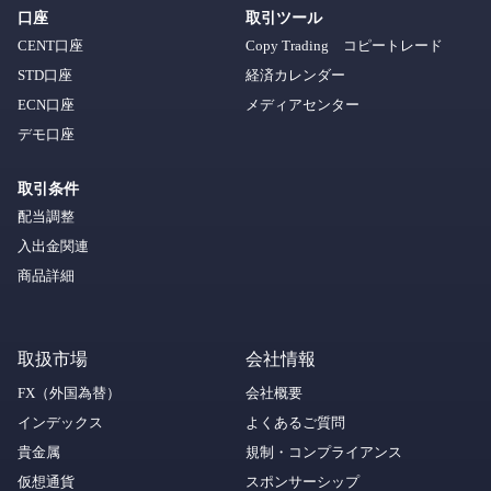
口座
取引ツール
CENT口座
Copy Trading コピートレード
STD口座
経済カレンダー
ECN口座
メディアセンター
デモ口座
取引条件
配当調整
入出金関連
商品詳細
取扱市場
会社情報
FX（外国為替）
会社概要
インデックス
よくあるご質問
貴金属
規制・コンプライアンス
仮想通貨
スポンサーシップ