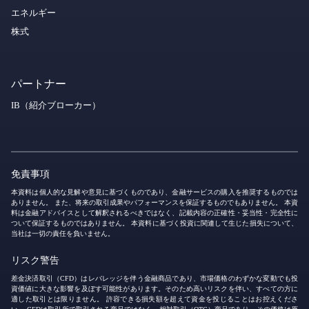
エネルギー
株式
パートナー
IB（紹介ブローカー）
免責事項
本資料は個人的な見解や意見に基づくものであり、金融サービスの購入を推奨するものでは
ありません。 また、将来の取引成果やパフォーマンスを保証するものでもありません。 本資
料は金融アドバイスとして解釈されるべきではなく、記載内容の正確性・妥当性・完全性に
ついて保証するものではありません。 本資料に基づく投資に関連して生じた損失について、
当社は一切の責任を負いません。
リスク警告
差金決済取引（CFD）はレバレッジを伴う金融商品であり、市場価格のわずかな変動でも投
資価値に大きな影響を及ぼす可能性があります。そのため高いリスクを伴い、すべての方に
適した取引とは限りません。 許容できる損失額を超えて資金を投じることはお控えくださ