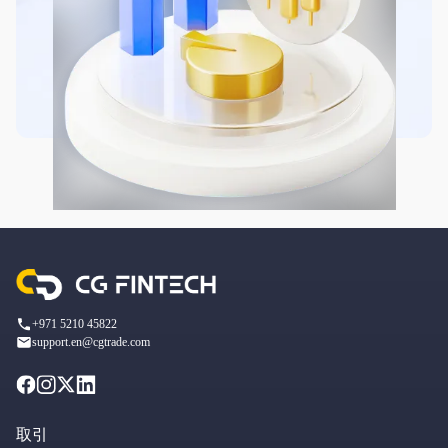
+971 5210 45822
support.en@cgtrade.com
取引