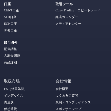
口座
取引ツール
CENT口座
Copy Trading コピートレード
STD口座
経済カレンダー
ECN口座
メディアセンター
デモ口座
取引条件
配当調整
入出金関連
商品詳細
取扱市場
会社情報
FX（外国為替）
会社概要
インデックス
よくあるご質問
貴金属
規制・コンプライアンス
仮想通貨
スポンサーシップ