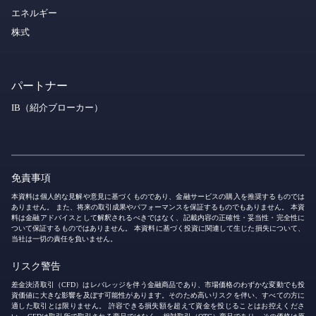
エネルギー
株式
パートナー
IB（紹介ブローカー）
免責事項
本資料は個人的な見解や意見に基づくものであり、金融サービスの購入を推奨するものでは
ありません。 また、将来の取引成果やパフォーマンスを保証するものでもありません。 本資
料は金融アドバイスとして解釈されるべきではなく、記載内容の正確性・妥当性・完全性に
ついて保証するものではありません。 本資料に基づく投資に関連して生じた損失について、
当社は一切の責任を負いません。
リスク警告
差金決済取引（CFD）はレバレッジを伴う金融商品であり、市場価格のわずかな変動でも投
資価値に大きな影響を及ぼす可能性があります。そのため高いリスクを伴い、すべての方に
適した取引とは限りません。 許容できる損失額を超えて資金を投じることはお控えくださ