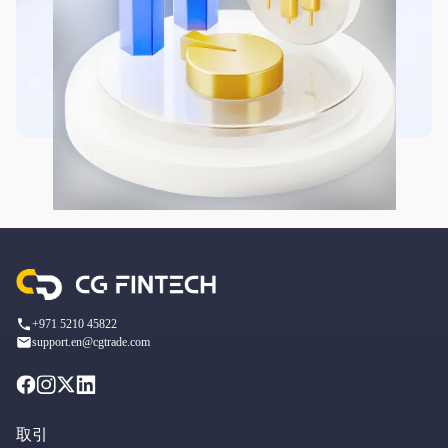
+971 5210 45822
support.en@cgtrade.com
取引