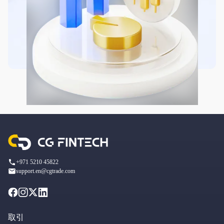
+971 5210 45822
support.en@cgtrade.com
取引