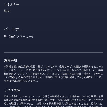
エネルギー
株式
パートナー
IB（紹介ブローカー）
免責事項
本資料は個人的な見解や意見に基づくものであり、金融サービスの購入を推奨するものでは
ありません。 また、将来の取引成果やパフォーマンスを保証するものでもありません。 本資
料は金融アドバイスとして解釈されるべきではなく、記載内容の正確性・妥当性・完全性に
ついて保証するものではありません。 本資料に基づく投資に関連して生じた損失について、
当社は一切の責任を負いません。
リスク警告
差金決済取引（CFD）はレバレッジを伴う金融商品であり、市場価格のわずかな変動でも投
資価値に大きな影響を及ぼす可能性があります。そのため高いリスクを伴い、すべての方に
適した取引とは限りません。 許容できる損失額を超えて資金を投じることはお控えくださ