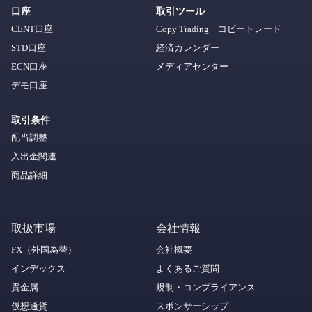
口座
取引ツール
CENT口座
Copy Trading コピートレード
STD口座
経済カレンダー
ECN口座
メディアセンター
デモ口座
取引条件
配当調整
入出金関連
商品詳細
取扱市場
会社情報
FX（外国為替）
会社概要
インデックス
よくあるご質問
貴金属
規制・コンプライアンス
仮想通貨
スポンサーシップ