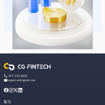
+971 5210 45822
support.en@cgtrade.com
取引