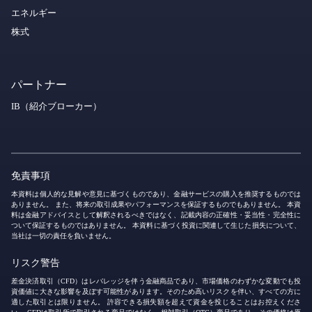
エネルギー
株式
パートナー
IB（紹介ブローカー）
免責事項
本資料は個人的な見解や意見に基づくものであり、金融サービスの購入を推奨するものでは
ありません。 また、将来の取引成果やパフォーマンスを保証するものでもありません。 本資
料は金融アドバイスとして解釈されるべきではなく、記載内容の正確性・妥当性・完全性に
ついて保証するものではありません。 本資料に基づく投資に関連して生じた損失について、
当社は一切の責任を負いません。
リスク警告
差金決済取引（CFD）はレバレッジを伴う金融商品であり、市場価格のわずかな変動でも投
資価値に大きな影響を及ぼす可能性があります。そのため高いリスクを伴い、すべての方に
適した取引とは限りません。 許容できる損失額を超えて資金を投じることはお控えくださ