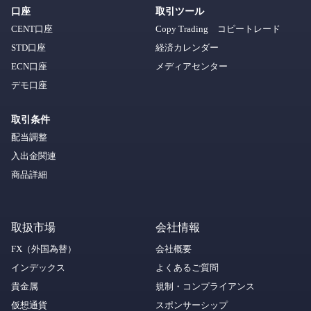
口座
取引ツール
CENT口座
Copy Trading コピートレード
STD口座
経済カレンダー
ECN口座
メディアセンター
デモ口座
取引条件
配当調整
入出金関連
商品詳細
取扱市場
会社情報
FX（外国為替）
会社概要
インデックス
よくあるご質問
貴金属
規制・コンプライアンス
仮想通貨
スポンサーシップ