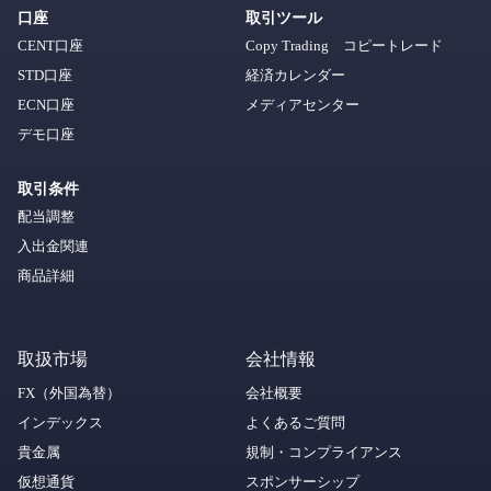
口座
取引ツール
CENT口座
Copy Trading コピートレード
STD口座
経済カレンダー
ECN口座
メディアセンター
デモ口座
取引条件
配当調整
入出金関連
商品詳細
取扱市場
会社情報
FX（外国為替）
会社概要
インデックス
よくあるご質問
貴金属
規制・コンプライアンス
仮想通貨
スポンサーシップ