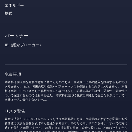
エネルギー
株式
パートナー
IB（紹介ブローカー）
免責事項
本資料は個人的な見解や意見に基づくものであり、金融サービスの購入を推奨するものでは
ありません。 また、将来の取引成果やパフォーマンスを保証するものでもありません。 本資
料は金融アドバイスとして解釈されるべきではなく、記載内容の正確性・妥当性・完全性に
ついて保証するものではありません。 本資料に基づく投資に関連して生じた損失について、
当社は一切の責任を負いません。
リスク警告
差金決済取引（CFD）はレバレッジを伴う金融商品であり、市場価格のわずかな変動でも投
資価値に大きな影響を及ぼす可能性があります。そのため高いリスクを伴い、すべての方に
適した取引とは限りません。 許容できる損失額を超えて資金を投じることはお控えくださ