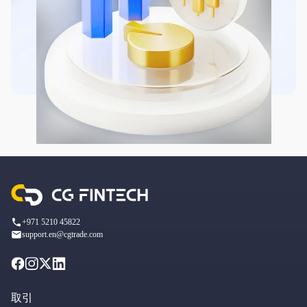
+971 5210 45822
support.en@cgtrade.com
取引