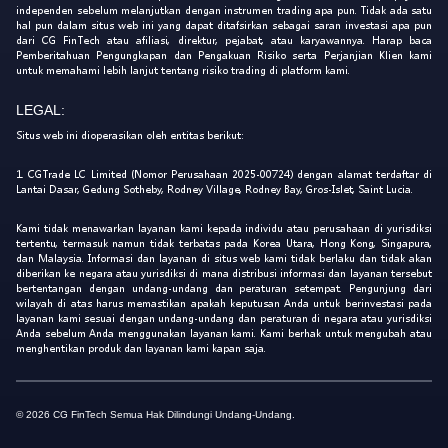
independen sebelum melanjutkan dengan instrumen trading apa pun. Tidak ada satu
hal pun dalam situs web ini yang dapat ditafsirkan sebagai saran investasi apa pun
dari CG FinTech atau afiliasi, direktur, pejabat, atau karyawannya. Harap baca
Pemberitahuan Pengungkapan dan Pengakuan Risiko serta Perjanjian Klien kami
untuk memahami lebih lanjut tentang risiko trading di platform kami.
LEGAL:
Situs web ini dioperasikan oleh entitas berikut:
1. CGTrade LC Limited (Nomor Perusahaan 2025-00724) dengan alamat terdaftar di
Lantai Dasar, Gedung Sotheby, Rodney Village, Rodney Bay, Gros-Islet, Saint Lucia.
Kami tidak menawarkan layanan kami kepada individu atau perusahaan di yurisdiksi
tertentu, termasuk namun tidak terbatas pada Korea Utara, Hong Kong, Singapura,
dan Malaysia. Informasi dan layanan di situs web kami tidak berlaku dan tidak akan
diberikan ke negara atau yurisdiksi di mana distribusi informasi dan layanan tersebut
bertentangan dengan undang-undang dan peraturan setempat. Pengunjung dari
wilayah di atas harus memastikan apakah keputusan Anda untuk berinvestasi pada
layanan kami sesuai dengan undang-undang dan peraturan di negara atau yurisdiksi
Anda sebelum Anda menggunakan layanan kami. Kami berhak untuk mengubah atau
menghentikan produk dan layanan kami kapan saja.
© 2026 CG FinTech Semua Hak Dilindungi Undang-Undang.