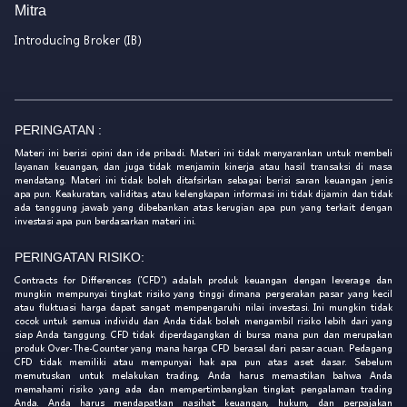
Mitra
Introducing Broker (IB)
PERINGATAN :
Materi ini berisi opini dan ide pribadi. Materi ini tidak menyarankan untuk membeli
layanan keuangan, dan juga tidak menjamin kinerja atau hasil transaksi di masa
mendatang. Materi ini tidak boleh ditafsirkan sebagai berisi saran keuangan jenis
apa pun. Keakuratan, validitas, atau kelengkapan informasi ini tidak dijamin dan tidak
ada tanggung jawab yang dibebankan atas kerugian apa pun yang terkait dengan
investasi apa pun berdasarkan materi ini.
PERINGATAN RISIKO:
Contracts for Differences ('CFD') adalah produk keuangan dengan leverage dan
mungkin mempunyai tingkat risiko yang tinggi dimana pergerakan pasar yang kecil
atau fluktuasi harga dapat sangat mempengaruhi nilai investasi. Ini mungkin tidak
cocok untuk semua individu dan Anda tidak boleh mengambil risiko lebih dari yang
siap Anda tanggung. CFD tidak diperdagangkan di bursa mana pun dan merupakan
produk Over-The-Counter yang mana harga CFD berasal dari pasar acuan. Pedagang
CFD tidak memiliki atau mempunyai hak apa pun atas aset dasar. Sebelum
memutuskan untuk melakukan trading, Anda harus memastikan bahwa Anda
memahami risiko yang ada dan mempertimbangkan tingkat pengalaman trading
Anda. Anda harus mendapatkan nasihat keuangan, hukum, dan perpajakan