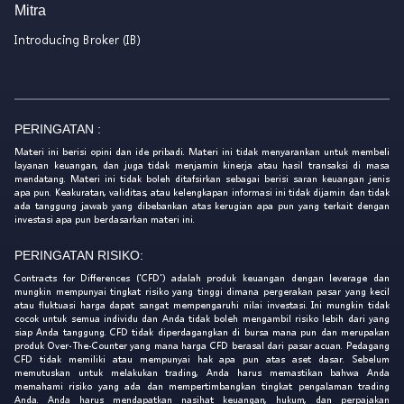
Mitra
Introducing Broker (IB)
PERINGATAN :
Materi ini berisi opini dan ide pribadi. Materi ini tidak menyarankan untuk membeli
layanan keuangan, dan juga tidak menjamin kinerja atau hasil transaksi di masa
mendatang. Materi ini tidak boleh ditafsirkan sebagai berisi saran keuangan jenis
apa pun. Keakuratan, validitas, atau kelengkapan informasi ini tidak dijamin dan tidak
ada tanggung jawab yang dibebankan atas kerugian apa pun yang terkait dengan
investasi apa pun berdasarkan materi ini.
PERINGATAN RISIKO:
Contracts for Differences ('CFD') adalah produk keuangan dengan leverage dan
mungkin mempunyai tingkat risiko yang tinggi dimana pergerakan pasar yang kecil
atau fluktuasi harga dapat sangat mempengaruhi nilai investasi. Ini mungkin tidak
cocok untuk semua individu dan Anda tidak boleh mengambil risiko lebih dari yang
siap Anda tanggung. CFD tidak diperdagangkan di bursa mana pun dan merupakan
produk Over-The-Counter yang mana harga CFD berasal dari pasar acuan. Pedagang
CFD tidak memiliki atau mempunyai hak apa pun atas aset dasar. Sebelum
memutuskan untuk melakukan trading, Anda harus memastikan bahwa Anda
memahami risiko yang ada dan mempertimbangkan tingkat pengalaman trading
Anda. Anda harus mendapatkan nasihat keuangan, hukum, dan perpajakan