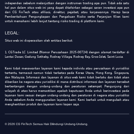
independen sebelum melanjutkan dengan instrumen trading apa pun. Tidak ada satu
hal pun dalam situs web ini yang dapat ditafsirkan sebagai saran investasi apa pun
dari CG FinTech atau afiliasi, direktur, pejabat, atau karyawannya. Harap baca
Pemberitahuan Pengungkapan dan Pengakuan Risiko serta Perjanjian Klien kami
untuk memahami lebih lanjut tentang risiko trading di platform kami.
LEGAL:
Situs web ini dioperasikan oleh entitas berikut:
1. CGTrade LC Limited (Nomor Perusahaan 2025-00724) dengan alamat terdaftar di
Lantai Dasar, Gedung Sotheby, Rodney Village, Rodney Bay, Gros-Islet, Saint Lucia.
Kami tidak menawarkan layanan kami kepada individu atau perusahaan di yurisdiksi
tertentu, termasuk namun tidak terbatas pada Korea Utara, Hong Kong, Singapura,
dan Malaysia. Informasi dan layanan di situs web kami tidak berlaku dan tidak akan
diberikan ke negara atau yurisdiksi di mana distribusi informasi dan layanan tersebut
bertentangan dengan undang-undang dan peraturan setempat. Pengunjung dari
wilayah di atas harus memastikan apakah keputusan Anda untuk berinvestasi pada
layanan kami sesuai dengan undang-undang dan peraturan di negara atau yurisdiksi
Anda sebelum Anda menggunakan layanan kami. Kami berhak untuk mengubah atau
menghentikan produk dan layanan kami kapan saja.
© 2026 CG FinTech Semua Hak Dilindungi Undang-Undang.