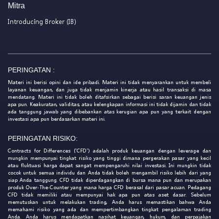
Mitra
Introducing Broker (IB)
PERINGATAN :
Materi ini berisi opini dan ide pribadi. Materi ini tidak menyarankan untuk membeli
layanan keuangan, dan juga tidak menjamin kinerja atau hasil transaksi di masa
mendatang. Materi ini tidak boleh ditafsirkan sebagai berisi saran keuangan jenis
apa pun. Keakuratan, validitas, atau kelengkapan informasi ini tidak dijamin dan tidak
ada tanggung jawab yang dibebankan atas kerugian apa pun yang terkait dengan
investasi apa pun berdasarkan materi ini.
PERINGATAN RISIKO:
Contracts for Differences ('CFD') adalah produk keuangan dengan leverage dan
mungkin mempunyai tingkat risiko yang tinggi dimana pergerakan pasar yang kecil
atau fluktuasi harga dapat sangat mempengaruhi nilai investasi. Ini mungkin tidak
cocok untuk semua individu dan Anda tidak boleh mengambil risiko lebih dari yang
siap Anda tanggung. CFD tidak diperdagangkan di bursa mana pun dan merupakan
produk Over-The-Counter yang mana harga CFD berasal dari pasar acuan. Pedagang
CFD tidak memiliki atau mempunyai hak apa pun atas aset dasar. Sebelum
memutuskan untuk melakukan trading, Anda harus memastikan bahwa Anda
memahami risiko yang ada dan mempertimbangkan tingkat pengalaman trading
Anda. Anda harus mendapatkan nasihat keuangan, hukum, dan perpajakan