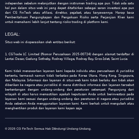
independen sebelum melanjutkan dengan instrumen trading apa pun. Tidak ada satu
hal pun dalam situs web ini yang dapat ditafsirkan sebagai saran investasi apa pun
dari CG FinTech atau afiliasi, direktur, pejabat, atau karyawannya. Harap baca
Pemberitahuan Pengungkapan dan Pengakuan Risiko serta Perjanjian Klien kami
untuk memahami lebih lanjut tentang risiko trading di platform kami.
LEGAL:
Situs web ini dioperasikan oleh entitas berikut:
1. CGTrade LC Limited (Nomor Perusahaan 2025-00724) dengan alamat terdaftar di
Lantai Dasar, Gedung Sotheby, Rodney Village, Rodney Bay, Gros-Islet, Saint Lucia.
Kami tidak menawarkan layanan kami kepada individu atau perusahaan di yurisdiksi
tertentu, termasuk namun tidak terbatas pada Korea Utara, Hong Kong, Singapura,
dan Malaysia. Informasi dan layanan di situs web kami tidak berlaku dan tidak akan
diberikan ke negara atau yurisdiksi di mana distribusi informasi dan layanan tersebut
bertentangan dengan undang-undang dan peraturan setempat. Pengunjung dari
wilayah di atas harus memastikan apakah keputusan Anda untuk berinvestasi pada
layanan kami sesuai dengan undang-undang dan peraturan di negara atau yurisdiksi
Anda sebelum Anda menggunakan layanan kami. Kami berhak untuk mengubah atau
menghentikan produk dan layanan kami kapan saja.
© 2026 CG FinTech Semua Hak Dilindungi Undang-Undang.