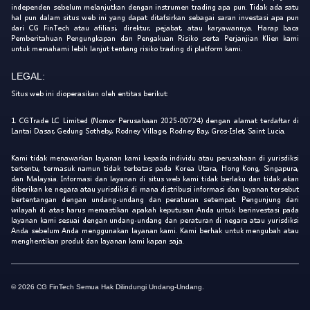
independen sebelum melanjutkan dengan instrumen trading apa pun. Tidak ada satu
hal pun dalam situs web ini yang dapat ditafsirkan sebagai saran investasi apa pun
dari CG FinTech atau afiliasi, direktur, pejabat, atau karyawannya. Harap baca
Pemberitahuan Pengungkapan dan Pengakuan Risiko serta Perjanjian Klien kami
untuk memahami lebih lanjut tentang risiko trading di platform kami.
LEGAL:
Situs web ini dioperasikan oleh entitas berikut:
1. CGTrade LC Limited (Nomor Perusahaan 2025-00724) dengan alamat terdaftar di
Lantai Dasar, Gedung Sotheby, Rodney Village, Rodney Bay, Gros-Islet, Saint Lucia.
Kami tidak menawarkan layanan kami kepada individu atau perusahaan di yurisdiksi
tertentu, termasuk namun tidak terbatas pada Korea Utara, Hong Kong, Singapura,
dan Malaysia. Informasi dan layanan di situs web kami tidak berlaku dan tidak akan
diberikan ke negara atau yurisdiksi di mana distribusi informasi dan layanan tersebut
bertentangan dengan undang-undang dan peraturan setempat. Pengunjung dari
wilayah di atas harus memastikan apakah keputusan Anda untuk berinvestasi pada
layanan kami sesuai dengan undang-undang dan peraturan di negara atau yurisdiksi
Anda sebelum Anda menggunakan layanan kami. Kami berhak untuk mengubah atau
menghentikan produk dan layanan kami kapan saja.
© 2026 CG FinTech Semua Hak Dilindungi Undang-Undang.