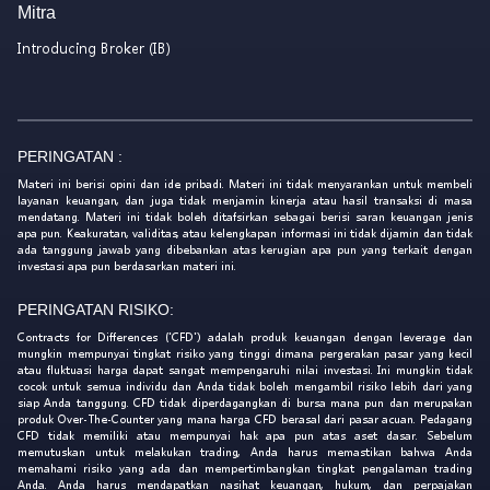
Mitra
Introducing Broker (IB)
PERINGATAN :
Materi ini berisi opini dan ide pribadi. Materi ini tidak menyarankan untuk membeli
layanan keuangan, dan juga tidak menjamin kinerja atau hasil transaksi di masa
mendatang. Materi ini tidak boleh ditafsirkan sebagai berisi saran keuangan jenis
apa pun. Keakuratan, validitas, atau kelengkapan informasi ini tidak dijamin dan tidak
ada tanggung jawab yang dibebankan atas kerugian apa pun yang terkait dengan
investasi apa pun berdasarkan materi ini.
PERINGATAN RISIKO:
Contracts for Differences ('CFD') adalah produk keuangan dengan leverage dan
mungkin mempunyai tingkat risiko yang tinggi dimana pergerakan pasar yang kecil
atau fluktuasi harga dapat sangat mempengaruhi nilai investasi. Ini mungkin tidak
cocok untuk semua individu dan Anda tidak boleh mengambil risiko lebih dari yang
siap Anda tanggung. CFD tidak diperdagangkan di bursa mana pun dan merupakan
produk Over-The-Counter yang mana harga CFD berasal dari pasar acuan. Pedagang
CFD tidak memiliki atau mempunyai hak apa pun atas aset dasar. Sebelum
memutuskan untuk melakukan trading, Anda harus memastikan bahwa Anda
memahami risiko yang ada dan mempertimbangkan tingkat pengalaman trading
Anda. Anda harus mendapatkan nasihat keuangan, hukum, dan perpajakan