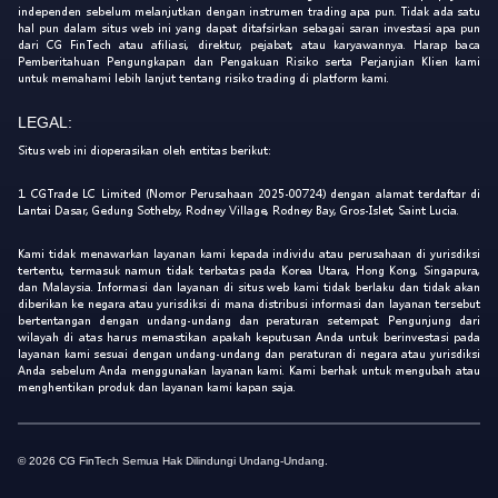
independen sebelum melanjutkan dengan instrumen trading apa pun. Tidak ada satu
hal pun dalam situs web ini yang dapat ditafsirkan sebagai saran investasi apa pun
dari CG FinTech atau afiliasi, direktur, pejabat, atau karyawannya. Harap baca
Pemberitahuan Pengungkapan dan Pengakuan Risiko serta Perjanjian Klien kami
untuk memahami lebih lanjut tentang risiko trading di platform kami.
LEGAL:
Situs web ini dioperasikan oleh entitas berikut:
1. CGTrade LC Limited (Nomor Perusahaan 2025-00724) dengan alamat terdaftar di
Lantai Dasar, Gedung Sotheby, Rodney Village, Rodney Bay, Gros-Islet, Saint Lucia.
Kami tidak menawarkan layanan kami kepada individu atau perusahaan di yurisdiksi
tertentu, termasuk namun tidak terbatas pada Korea Utara, Hong Kong, Singapura,
dan Malaysia. Informasi dan layanan di situs web kami tidak berlaku dan tidak akan
diberikan ke negara atau yurisdiksi di mana distribusi informasi dan layanan tersebut
bertentangan dengan undang-undang dan peraturan setempat. Pengunjung dari
wilayah di atas harus memastikan apakah keputusan Anda untuk berinvestasi pada
layanan kami sesuai dengan undang-undang dan peraturan di negara atau yurisdiksi
Anda sebelum Anda menggunakan layanan kami. Kami berhak untuk mengubah atau
menghentikan produk dan layanan kami kapan saja.
© 2026 CG FinTech Semua Hak Dilindungi Undang-Undang.