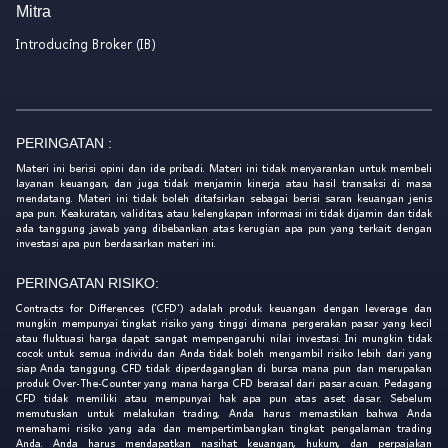
Mitra
Introducing Broker (IB)
PERINGATAN :
Materi ini berisi opini dan ide pribadi. Materi ini tidak menyarankan untuk membeli
layanan keuangan, dan juga tidak menjamin kinerja atau hasil transaksi di masa
mendatang. Materi ini tidak boleh ditafsirkan sebagai berisi saran keuangan jenis
apa pun. Keakuratan, validitas, atau kelengkapan informasi ini tidak dijamin dan tidak
ada tanggung jawab yang dibebankan atas kerugian apa pun yang terkait dengan
investasi apa pun berdasarkan materi ini.
PERINGATAN RISIKO:
Contracts for Differences ('CFD') adalah produk keuangan dengan leverage dan
mungkin mempunyai tingkat risiko yang tinggi dimana pergerakan pasar yang kecil
atau fluktuasi harga dapat sangat mempengaruhi nilai investasi. Ini mungkin tidak
cocok untuk semua individu dan Anda tidak boleh mengambil risiko lebih dari yang
siap Anda tanggung. CFD tidak diperdagangkan di bursa mana pun dan merupakan
produk Over-The-Counter yang mana harga CFD berasal dari pasar acuan. Pedagang
CFD tidak memiliki atau mempunyai hak apa pun atas aset dasar. Sebelum
memutuskan untuk melakukan trading, Anda harus memastikan bahwa Anda
memahami risiko yang ada dan mempertimbangkan tingkat pengalaman trading
Anda. Anda harus mendapatkan nasihat keuangan, hukum, dan perpajakan