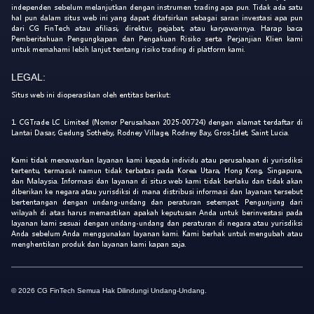
independen sebelum melanjutkan dengan instrumen trading apa pun. Tidak ada satu
hal pun dalam situs web ini yang dapat ditafsirkan sebagai saran investasi apa pun
dari CG FinTech atau afiliasi, direktur, pejabat, atau karyawannya. Harap baca
Pemberitahuan Pengungkapan dan Pengakuan Risiko serta Perjanjian Klien kami
untuk memahami lebih lanjut tentang risiko trading di platform kami.
LEGAL:
Situs web ini dioperasikan oleh entitas berikut:
1. CGTrade LC Limited (Nomor Perusahaan 2025-00724) dengan alamat terdaftar di
Lantai Dasar, Gedung Sotheby, Rodney Village, Rodney Bay, Gros-Islet, Saint Lucia.
Kami tidak menawarkan layanan kami kepada individu atau perusahaan di yurisdiksi
tertentu, termasuk namun tidak terbatas pada Korea Utara, Hong Kong, Singapura,
dan Malaysia. Informasi dan layanan di situs web kami tidak berlaku dan tidak akan
diberikan ke negara atau yurisdiksi di mana distribusi informasi dan layanan tersebut
bertentangan dengan undang-undang dan peraturan setempat. Pengunjung dari
wilayah di atas harus memastikan apakah keputusan Anda untuk berinvestasi pada
layanan kami sesuai dengan undang-undang dan peraturan di negara atau yurisdiksi
Anda sebelum Anda menggunakan layanan kami. Kami berhak untuk mengubah atau
menghentikan produk dan layanan kami kapan saja.
© 2026 CG FinTech Semua Hak Dilindungi Undang-Undang.