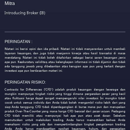
Mitra
Introducing Broker (IB)
PERINGATAN :
Materi ini berisi opini dan ide pribadi. Materi ini tidak menyarankan untuk membeli
layanan keuangan, dan juga tidak menjamin kinerja atau hasil transaksi di masa
mendatang. Materi ini tidak boleh ditafsirkan sebagai berisi saran keuangan jenis
apa pun. Keakuratan, validitas, atau kelengkapan informasi ini tidak dijamin dan tidak
ada tanggung jawab yang dibebankan atas kerugian apa pun yang terkait dengan
investasi apa pun berdasarkan materi ini.
PERINGATAN RISIKO:
Contracts for Differences ('CFD') adalah produk keuangan dengan leverage dan
mungkin mempunyai tingkat risiko yang tinggi dimana pergerakan pasar yang kecil
atau fluktuasi harga dapat sangat mempengaruhi nilai investasi. Ini mungkin tidak
cocok untuk semua individu dan Anda tidak boleh mengambil risiko lebih dari yang
siap Anda tanggung. CFD tidak diperdagangkan di bursa mana pun dan merupakan
produk Over-The-Counter yang mana harga CFD berasal dari pasar acuan. Pedagang
CFD tidak memiliki atau mempunyai hak apa pun atas aset dasar. Sebelum
memutuskan untuk melakukan trading, Anda harus memastikan bahwa Anda
memahami risiko yang ada dan mempertimbangkan tingkat pengalaman trading
Anda. Anda harus mendapatkan nasihat keuangan, hukum, dan perpajakan