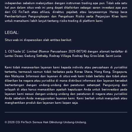
independen sebelum melanjutkan dengan instrumen trading apa pun. Tidak ada satu
hal pun dalam situs web ini yang dapat ditafsirkan sebagai saran investasi apa pun
dari CG FinTech atau afiliasi, direktur, pejabat, atau karyawannya. Harap baca
Pemberitahuan Pengungkapan dan Pengakuan Risiko serta Perjanjian Klien kami
untuk memahami lebih lanjut tentang risiko trading di platform kami.
LEGAL:
Situs web ini dioperasikan oleh entitas berikut:
1. CGTrade LC Limited (Nomor Perusahaan 2025-00724) dengan alamat terdaftar di
Lantai Dasar, Gedung Sotheby, Rodney Village, Rodney Bay, Gros-Islet, Saint Lucia.
Kami tidak menawarkan layanan kami kepada individu atau perusahaan di yurisdiksi
tertentu, termasuk namun tidak terbatas pada Korea Utara, Hong Kong, Singapura,
dan Malaysia. Informasi dan layanan di situs web kami tidak berlaku dan tidak akan
diberikan ke negara atau yurisdiksi di mana distribusi informasi dan layanan tersebut
bertentangan dengan undang-undang dan peraturan setempat. Pengunjung dari
wilayah di atas harus memastikan apakah keputusan Anda untuk berinvestasi pada
layanan kami sesuai dengan undang-undang dan peraturan di negara atau yurisdiksi
Anda sebelum Anda menggunakan layanan kami. Kami berhak untuk mengubah atau
menghentikan produk dan layanan kami kapan saja.
© 2026 CG FinTech Semua Hak Dilindungi Undang-Undang.