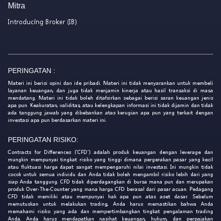
Mitra
Introducing Broker (IB)
PERINGATAN :
Materi ini berisi opini dan ide pribadi. Materi ini tidak menyarankan untuk membeli
layanan keuangan, dan juga tidak menjamin kinerja atau hasil transaksi di masa
mendatang. Materi ini tidak boleh ditafsirkan sebagai berisi saran keuangan jenis
apa pun. Keakuratan, validitas, atau kelengkapan informasi ini tidak dijamin dan tidak
ada tanggung jawab yang dibebankan atas kerugian apa pun yang terkait dengan
investasi apa pun berdasarkan materi ini.
PERINGATAN RISIKO:
Contracts for Differences ('CFD') adalah produk keuangan dengan leverage dan
mungkin mempunyai tingkat risiko yang tinggi dimana pergerakan pasar yang kecil
atau fluktuasi harga dapat sangat mempengaruhi nilai investasi. Ini mungkin tidak
cocok untuk semua individu dan Anda tidak boleh mengambil risiko lebih dari yang
siap Anda tanggung. CFD tidak diperdagangkan di bursa mana pun dan merupakan
produk Over-The-Counter yang mana harga CFD berasal dari pasar acuan. Pedagang
CFD tidak memiliki atau mempunyai hak apa pun atas aset dasar. Sebelum
memutuskan untuk melakukan trading, Anda harus memastikan bahwa Anda
memahami risiko yang ada dan mempertimbangkan tingkat pengalaman trading
Anda. Anda harus mendapatkan nasihat keuangan, hukum, dan perpajakan