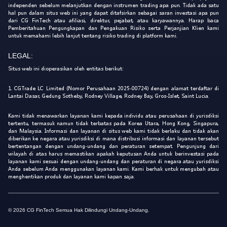
independen sebelum melanjutkan dengan instrumen trading apa pun. Tidak ada satu
hal pun dalam situs web ini yang dapat ditafsirkan sebagai saran investasi apa pun
dari CG FinTech atau afiliasi, direktur, pejabat, atau karyawannya. Harap baca
Pemberitahuan Pengungkapan dan Pengakuan Risiko serta Perjanjian Klien kami
untuk memahami lebih lanjut tentang risiko trading di platform kami.
LEGAL:
Situs web ini dioperasikan oleh entitas berikut:
1. CGTrade LC Limited (Nomor Perusahaan 2025-00724) dengan alamat terdaftar di
Lantai Dasar, Gedung Sotheby, Rodney Village, Rodney Bay, Gros-Islet, Saint Lucia.
Kami tidak menawarkan layanan kami kepada individu atau perusahaan di yurisdiksi
tertentu, termasuk namun tidak terbatas pada Korea Utara, Hong Kong, Singapura,
dan Malaysia. Informasi dan layanan di situs web kami tidak berlaku dan tidak akan
diberikan ke negara atau yurisdiksi di mana distribusi informasi dan layanan tersebut
bertentangan dengan undang-undang dan peraturan setempat. Pengunjung dari
wilayah di atas harus memastikan apakah keputusan Anda untuk berinvestasi pada
layanan kami sesuai dengan undang-undang dan peraturan di negara atau yurisdiksi
Anda sebelum Anda menggunakan layanan kami. Kami berhak untuk mengubah atau
menghentikan produk dan layanan kami kapan saja.
© 2026 CG FinTech Semua Hak Dilindungi Undang-Undang.