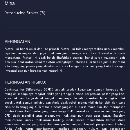
Mitra
Introducing Broker (IB)
PERINGATAN :
Materi ini berisi opini dan ide pribadi. Materi ini tidak menyarankan untuk membeli
layanan keuangan, dan juga tidak menjamin kinerja atau hasil transaksi di masa
mendatang. Materi ini tidak boleh ditafsirkan sebagai berisi saran keuangan jenis
apa pun. Keakuratan, validitas, atau kelengkapan informasi ini tidak dijamin dan tidak
ada tanggung jawab yang dibebankan atas kerugian apa pun yang terkait dengan
investasi apa pun berdasarkan materi ini.
PERINGATAN RISIKO:
Contracts for Differences ('CFD') adalah produk keuangan dengan leverage dan
mungkin mempunyai tingkat risiko yang tinggi dimana pergerakan pasar yang kecil
atau fluktuasi harga dapat sangat mempengaruhi nilai investasi. Ini mungkin tidak
cocok untuk semua individu dan Anda tidak boleh mengambil risiko lebih dari yang
siap Anda tanggung. CFD tidak diperdagangkan di bursa mana pun dan merupakan
produk Over-The-Counter yang mana harga CFD berasal dari pasar acuan. Pedagang
CFD tidak memiliki atau mempunyai hak apa pun atas aset dasar. Sebelum
memutuskan untuk melakukan trading, Anda harus memastikan bahwa Anda
memahami risiko yang ada dan mempertimbangkan tingkat pengalaman trading
Anda. Anda harus mendapatkan nasihat keuangan, hukum, dan perpajakan