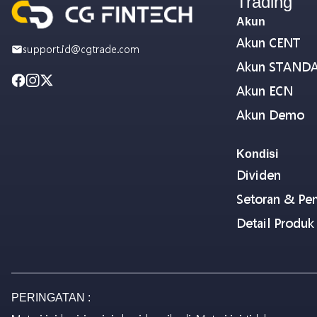
Trading
Akun
Akun CENT
support.id@cgtrade.com
Akun STAND
Akun ECN
Akun Demo
Kondisi
Dividen
Setoran & Pen
Detail Produk
PERINGATAN :