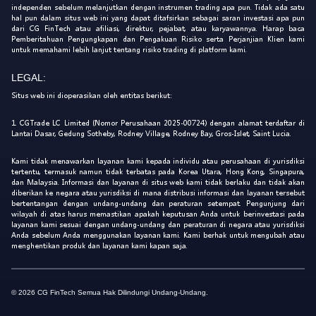
independen sebelum melanjutkan dengan instrumen trading apa pun. Tidak ada satu
hal pun dalam situs web ini yang dapat ditafsirkan sebagai saran investasi apa pun
dari CG FinTech atau afiliasi, direktur, pejabat, atau karyawannya. Harap baca
Pemberitahuan Pengungkapan dan Pengakuan Risiko serta Perjanjian Klien kami
untuk memahami lebih lanjut tentang risiko trading di platform kami.
LEGAL:
Situs web ini dioperasikan oleh entitas berikut:
1. CGTrade LC Limited (Nomor Perusahaan 2025-00724) dengan alamat terdaftar di
Lantai Dasar, Gedung Sotheby, Rodney Village, Rodney Bay, Gros-Islet, Saint Lucia.
Kami tidak menawarkan layanan kami kepada individu atau perusahaan di yurisdiksi
tertentu, termasuk namun tidak terbatas pada Korea Utara, Hong Kong, Singapura,
dan Malaysia. Informasi dan layanan di situs web kami tidak berlaku dan tidak akan
diberikan ke negara atau yurisdiksi di mana distribusi informasi dan layanan tersebut
bertentangan dengan undang-undang dan peraturan setempat. Pengunjung dari
wilayah di atas harus memastikan apakah keputusan Anda untuk berinvestasi pada
layanan kami sesuai dengan undang-undang dan peraturan di negara atau yurisdiksi
Anda sebelum Anda menggunakan layanan kami. Kami berhak untuk mengubah atau
menghentikan produk dan layanan kami kapan saja.
© 2026 CG FinTech Semua Hak Dilindungi Undang-Undang.