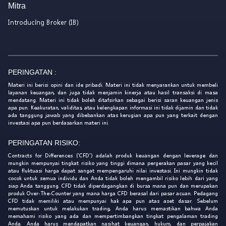
Mitra
Introducing Broker (IB)
PERINGATAN :
Materi ini berisi opini dan ide pribadi. Materi ini tidak menyarankan untuk membeli
layanan keuangan, dan juga tidak menjamin kinerja atau hasil transaksi di masa
mendatang. Materi ini tidak boleh ditafsirkan sebagai berisi saran keuangan jenis
apa pun. Keakuratan, validitas, atau kelengkapan informasi ini tidak dijamin dan tidak
ada tanggung jawab yang dibebankan atas kerugian apa pun yang terkait dengan
investasi apa pun berdasarkan materi ini.
PERINGATAN RISIKO:
Contracts for Differences ('CFD') adalah produk keuangan dengan leverage dan
mungkin mempunyai tingkat risiko yang tinggi dimana pergerakan pasar yang kecil
atau fluktuasi harga dapat sangat mempengaruhi nilai investasi. Ini mungkin tidak
cocok untuk semua individu dan Anda tidak boleh mengambil risiko lebih dari yang
siap Anda tanggung. CFD tidak diperdagangkan di bursa mana pun dan merupakan
produk Over-The-Counter yang mana harga CFD berasal dari pasar acuan. Pedagang
CFD tidak memiliki atau mempunyai hak apa pun atas aset dasar. Sebelum
memutuskan untuk melakukan trading, Anda harus memastikan bahwa Anda
memahami risiko yang ada dan mempertimbangkan tingkat pengalaman trading
Anda. Anda harus mendapatkan nasihat keuangan, hukum, dan perpajakan