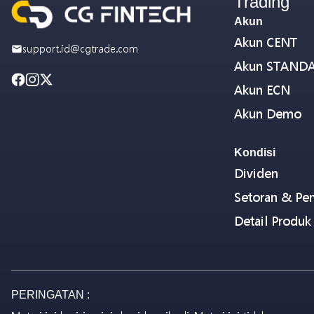
Trading
Akun
Akun CENT
support.id@cgtrade.com
Akun STAND
Akun ECN
Akun Demo
Kondisi
Dividen
Setoran & Pen
Detail Produk
PERINGATAN :