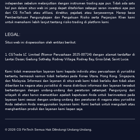
independen sebelum melanjutkan dengan instrumen trading apa pun. Tidak ada satu
hal pun dalam situs web ini yang dapat ditafsirkan sebagai saran investasi apa pun
dari CG FinTech atau afiliasi, direktur, pejabat, atau karyawannya. Harap baca
Pemberitahuan Pengungkapan dan Pengakuan Risiko serta Perjanjian Klien kami
untuk memahami lebih lanjut tentang risiko trading di platform kami.
LEGAL:
Situs web ini dioperasikan oleh entitas berikut:
1. CGTrade LC Limited (Nomor Perusahaan 2025-00724) dengan alamat terdaftar di
Lantai Dasar, Gedung Sotheby, Rodney Village, Rodney Bay, Gros-Islet, Saint Lucia.
Kami tidak menawarkan layanan kami kepada individu atau perusahaan di yurisdiksi
tertentu, termasuk namun tidak terbatas pada Korea Utara, Hong Kong, Singapura,
dan Malaysia. Informasi dan layanan di situs web kami tidak berlaku dan tidak akan
diberikan ke negara atau yurisdiksi di mana distribusi informasi dan layanan tersebut
bertentangan dengan undang-undang dan peraturan setempat. Pengunjung dari
wilayah di atas harus memastikan apakah keputusan Anda untuk berinvestasi pada
layanan kami sesuai dengan undang-undang dan peraturan di negara atau yurisdiksi
Anda sebelum Anda menggunakan layanan kami. Kami berhak untuk mengubah atau
menghentikan produk dan layanan kami kapan saja.
© 2026 CG FinTech Semua Hak Dilindungi Undang-Undang.