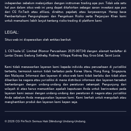
independen sebelum melanjutkan dengan instrumen trading apa pun. Tidak ada satu
hal pun dalam situs web ini yang dapat ditafsirkan sebagai saran investasi apa pun
dari CG FinTech atau afiliasi, direktur, pejabat, atau karyawannya. Harap baca
Pemberitahuan Pengungkapan dan Pengakuan Risiko serta Perjanjian Klien kami
untuk memahami lebih lanjut tentang risiko trading di platform kami.
LEGAL:
Situs web ini dioperasikan oleh entitas berikut:
1. CGTrade LC Limited (Nomor Perusahaan 2025-00724) dengan alamat terdaftar di
Lantai Dasar, Gedung Sotheby, Rodney Village, Rodney Bay, Gros-Islet, Saint Lucia.
Kami tidak menawarkan layanan kami kepada individu atau perusahaan di yurisdiksi
tertentu, termasuk namun tidak terbatas pada Korea Utara, Hong Kong, Singapura,
dan Malaysia. Informasi dan layanan di situs web kami tidak berlaku dan tidak akan
diberikan ke negara atau yurisdiksi di mana distribusi informasi dan layanan tersebut
bertentangan dengan undang-undang dan peraturan setempat. Pengunjung dari
wilayah di atas harus memastikan apakah keputusan Anda untuk berinvestasi pada
layanan kami sesuai dengan undang-undang dan peraturan di negara atau yurisdiksi
Anda sebelum Anda menggunakan layanan kami. Kami berhak untuk mengubah atau
menghentikan produk dan layanan kami kapan saja.
© 2026 CG FinTech Semua Hak Dilindungi Undang-Undang.