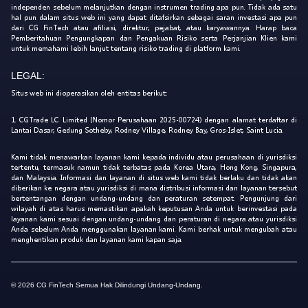
independen sebelum melanjutkan dengan instrumen trading apa pun. Tidak ada satu
hal pun dalam situs web ini yang dapat ditafsirkan sebagai saran investasi apa pun
dari CG FinTech atau afiliasi, direktur, pejabat, atau karyawannya. Harap baca
Pemberitahuan Pengungkapan dan Pengakuan Risiko serta Perjanjian Klien kami
untuk memahami lebih lanjut tentang risiko trading di platform kami.
LEGAL:
Situs web ini dioperasikan oleh entitas berikut:
1. CGTrade LC Limited (Nomor Perusahaan 2025-00724) dengan alamat terdaftar di
Lantai Dasar, Gedung Sotheby, Rodney Village, Rodney Bay, Gros-Islet, Saint Lucia.
Kami tidak menawarkan layanan kami kepada individu atau perusahaan di yurisdiksi
tertentu, termasuk namun tidak terbatas pada Korea Utara, Hong Kong, Singapura,
dan Malaysia. Informasi dan layanan di situs web kami tidak berlaku dan tidak akan
diberikan ke negara atau yurisdiksi di mana distribusi informasi dan layanan tersebut
bertentangan dengan undang-undang dan peraturan setempat. Pengunjung dari
wilayah di atas harus memastikan apakah keputusan Anda untuk berinvestasi pada
layanan kami sesuai dengan undang-undang dan peraturan di negara atau yurisdiksi
Anda sebelum Anda menggunakan layanan kami. Kami berhak untuk mengubah atau
menghentikan produk dan layanan kami kapan saja.
© 2026 CG FinTech Semua Hak Dilindungi Undang-Undang.