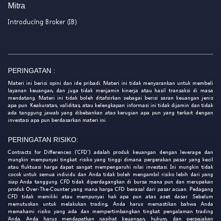
Mitra
Introducing Broker (IB)
PERINGATAN :
Materi ini berisi opini dan ide pribadi. Materi ini tidak menyarankan untuk membeli
layanan keuangan, dan juga tidak menjamin kinerja atau hasil transaksi di masa
mendatang. Materi ini tidak boleh ditafsirkan sebagai berisi saran keuangan jenis
apa pun. Keakuratan, validitas, atau kelengkapan informasi ini tidak dijamin dan tidak
ada tanggung jawab yang dibebankan atas kerugian apa pun yang terkait dengan
investasi apa pun berdasarkan materi ini.
PERINGATAN RISIKO:
Contracts for Differences ('CFD') adalah produk keuangan dengan leverage dan
mungkin mempunyai tingkat risiko yang tinggi dimana pergerakan pasar yang kecil
atau fluktuasi harga dapat sangat mempengaruhi nilai investasi. Ini mungkin tidak
cocok untuk semua individu dan Anda tidak boleh mengambil risiko lebih dari yang
siap Anda tanggung. CFD tidak diperdagangkan di bursa mana pun dan merupakan
produk Over-The-Counter yang mana harga CFD berasal dari pasar acuan. Pedagang
CFD tidak memiliki atau mempunyai hak apa pun atas aset dasar. Sebelum
memutuskan untuk melakukan trading, Anda harus memastikan bahwa Anda
memahami risiko yang ada dan mempertimbangkan tingkat pengalaman trading
Anda. Anda harus mendapatkan nasihat keuangan, hukum, dan perpajakan