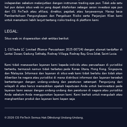
independen sebelum melanjutkan dengan instrumen trading apa pun. Tidak ada satu
hal pun dalam situs web ini yang dapat ditafsirkan sebagai saran investasi apa pun
dari CG FinTech atau afiliasi, direktur, pejabat, atau karyawannya. Harap baca
Pemberitahuan Pengungkapan dan Pengakuan Risiko serta Perjanjian Klien kami
untuk memahami lebih lanjut tentang risiko trading di platform kami.
LEGAL:
Situs web ini dioperasikan oleh entitas berikut:
1. CGTrade LC Limited (Nomor Perusahaan 2025-00724) dengan alamat terdaftar di
Lantai Dasar, Gedung Sotheby, Rodney Village, Rodney Bay, Gros-Islet, Saint Lucia.
Kami tidak menawarkan layanan kami kepada individu atau perusahaan di yurisdiksi
tertentu, termasuk namun tidak terbatas pada Korea Utara, Hong Kong, Singapura,
dan Malaysia. Informasi dan layanan di situs web kami tidak berlaku dan tidak akan
diberikan ke negara atau yurisdiksi di mana distribusi informasi dan layanan tersebut
bertentangan dengan undang-undang dan peraturan setempat. Pengunjung dari
wilayah di atas harus memastikan apakah keputusan Anda untuk berinvestasi pada
layanan kami sesuai dengan undang-undang dan peraturan di negara atau yurisdiksi
Anda sebelum Anda menggunakan layanan kami. Kami berhak untuk mengubah atau
menghentikan produk dan layanan kami kapan saja.
© 2026 CG FinTech Semua Hak Dilindungi Undang-Undang.