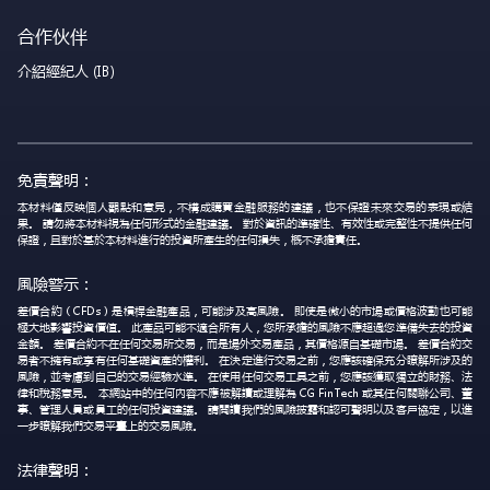
合作伙伴
介紹經紀人 (IB)
免責聲明：
本材料僅反映個人觀點和意見，不構成購買金融服務的建議，也不保證未來交易的表現或結
果。 請勿將本材料視為任何形式的金融建議。 對於資訊的準確性、有效性或完整性不提供任何
保證，且對於基於本材料進行的投資所產生的任何損失，概不承擔責任。
風險警示：
差價合約（CFDs）是槓桿金融產品，可能涉及高風險。 即使是微小的市場或價格波動也可能
極大地影響投資價值。 此產品可能不適合所有人，您所承擔的風險不應超過您準備失去的投資
金額。 差價合約不在任何交易所交易，而是場外交易產品，其價格源自基礎市場。 差價合約交
易者不擁有或享有任何基礎資產的權利。 在決定進行交易之前，您應該確保充分瞭解所涉及的
風險，並考慮到自己的交易經驗水準。 在使用任何交易工具之前，您應該獲取獨立的財務、法
律和稅務意見。 本網站中的任何內容不應被解讀或理解為 CG FinTech 或其任何關聯公司、董
事、管理人員或員工的任何投資建議。 請閱讀我們的風險披露和認可聲明以及客戶協定，以進
一步瞭解我們交易平臺上的交易風險。
法律聲明：