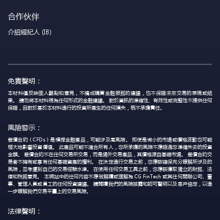
合作伙伴
介紹經紀人 (IB)
免責聲明：
本材料僅反映個人觀點和意見，不構成購買金融服務的建議，也不保證未來交易的表現或結
果。 請勿將本材料視為任何形式的金融建議。 對於資訊的準確性、有效性或完整性不提供任何
保證，且對於基於本材料進行的投資所產生的任何損失，概不承擔責任。
風險警示：
差價合約（CFDs）是槓桿金融產品，可能涉及高風險。 即使是微小的市場或價格波動也可能
極大地影響投資價值。 此產品可能不適合所有人，您所承擔的風險不應超過您準備失去的投資
金額。 差價合約不在任何交易所交易，而是場外交易產品，其價格源自基礎市場。 差價合約交
易者不擁有或享有任何基礎資產的權利。 在決定進行交易之前，您應該確保充分瞭解所涉及的
風險，並考慮到自己的交易經驗水準。 在使用任何交易工具之前，您應該獲取獨立的財務、法
律和稅務意見。 本網站中的任何內容不應被解讀或理解為 CG FinTech 或其任何關聯公司、董
事、管理人員或員工的任何投資建議。 請閱讀我們的風險披露和認可聲明以及客戶協定，以進
一步瞭解我們交易平臺上的交易風險。
法律聲明：