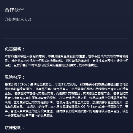
合作伙伴
介紹經紀人 (IB)
免責聲明：
本材料僅反映個人觀點和意見，不構成購買金融服務的建議，也不保證未來交易的表現或結
果。 請勿將本材料視為任何形式的金融建議。 對於資訊的準確性、有效性或完整性不提供任何
保證，且對於基於本材料進行的投資所產生的任何損失，概不承擔責任。
風險警示：
差價合約（CFDs）是槓桿金融產品，可能涉及高風險。 即使是微小的市場或價格波動也可能
極大地影響投資價值。 此產品可能不適合所有人，您所承擔的風險不應超過您準備失去的投資
金額。 差價合約不在任何交易所交易，而是場外交易產品，其價格源自基礎市場。 差價合約交
易者不擁有或享有任何基礎資產的權利。 在決定進行交易之前，您應該確保充分瞭解所涉及的
風險，並考慮到自己的交易經驗水準。 在使用任何交易工具之前，您應該獲取獨立的財務、法
律和稅務意見。 本網站中的任何內容不應被解讀或理解為 CG FinTech 或其任何關聯公司、董
事、管理人員或員工的任何投資建議。 請閱讀我們的風險披露和認可聲明以及客戶協定，以進
一步瞭解我們交易平臺上的交易風險。
法律聲明：