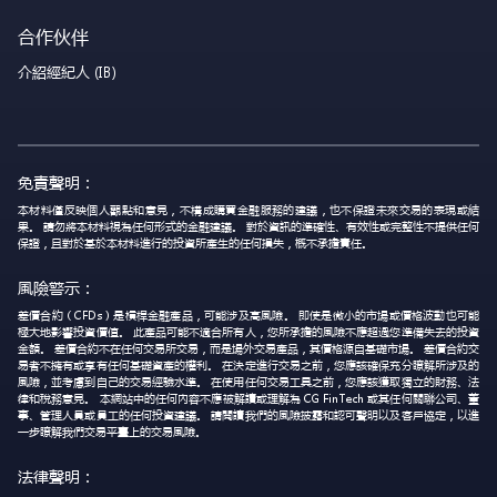
合作伙伴
介紹經紀人 (IB)
免責聲明：
本材料僅反映個人觀點和意見，不構成購買金融服務的建議，也不保證未來交易的表現或結
果。 請勿將本材料視為任何形式的金融建議。 對於資訊的準確性、有效性或完整性不提供任何
保證，且對於基於本材料進行的投資所產生的任何損失，概不承擔責任。
風險警示：
差價合約（CFDs）是槓桿金融產品，可能涉及高風險。 即使是微小的市場或價格波動也可能
極大地影響投資價值。 此產品可能不適合所有人，您所承擔的風險不應超過您準備失去的投資
金額。 差價合約不在任何交易所交易，而是場外交易產品，其價格源自基礎市場。 差價合約交
易者不擁有或享有任何基礎資產的權利。 在決定進行交易之前，您應該確保充分瞭解所涉及的
風險，並考慮到自己的交易經驗水準。 在使用任何交易工具之前，您應該獲取獨立的財務、法
律和稅務意見。 本網站中的任何內容不應被解讀或理解為 CG FinTech 或其任何關聯公司、董
事、管理人員或員工的任何投資建議。 請閱讀我們的風險披露和認可聲明以及客戶協定，以進
一步瞭解我們交易平臺上的交易風險。
法律聲明：