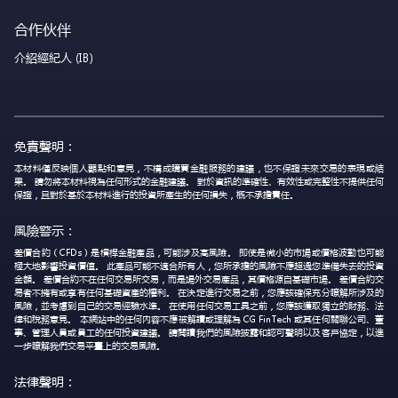
合作伙伴
介紹經紀人 (IB)
免責聲明：
本材料僅反映個人觀點和意見，不構成購買金融服務的建議，也不保證未來交易的表現或結
果。 請勿將本材料視為任何形式的金融建議。 對於資訊的準確性、有效性或完整性不提供任何
保證，且對於基於本材料進行的投資所產生的任何損失，概不承擔責任。
風險警示：
差價合約（CFDs）是槓桿金融產品，可能涉及高風險。 即使是微小的市場或價格波動也可能
極大地影響投資價值。 此產品可能不適合所有人，您所承擔的風險不應超過您準備失去的投資
金額。 差價合約不在任何交易所交易，而是場外交易產品，其價格源自基礎市場。 差價合約交
易者不擁有或享有任何基礎資產的權利。 在決定進行交易之前，您應該確保充分瞭解所涉及的
風險，並考慮到自己的交易經驗水準。 在使用任何交易工具之前，您應該獲取獨立的財務、法
律和稅務意見。 本網站中的任何內容不應被解讀或理解為 CG FinTech 或其任何關聯公司、董
事、管理人員或員工的任何投資建議。 請閱讀我們的風險披露和認可聲明以及客戶協定，以進
一步瞭解我們交易平臺上的交易風險。
法律聲明：