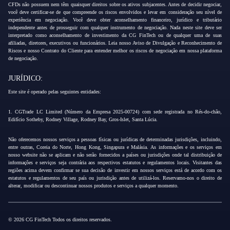
CFDs não possuem nem têm quaisquer direitos sobre os ativos subjacentes. Antes de decidir negociar,
você deve certificar-se de que compreende os riscos envolvidos e levar em consideração seu nível de
experiência em negociação. Você deve obter aconselhamento financeiro, jurídico e tributário
independente antes de prosseguir com qualquer instrumento de negociação. Nada neste site deve ser
interpretado como aconselhamento de investimento da CG FinTech ou de qualquer uma de suas
afiliadas, diretores, executivos ou funcionários. Leia nosso Aviso de Divulgação e Reconhecimento de
Riscos e nosso Contrato do Cliente para entender melhor os riscos de negociação em nossa plataforma
de negociação.
JURÍDICO:
Este site é operado pelas seguintes entidades:
1. CGTrade LC Limited (Número da Empresa 2025-00724) com sede registrada no Rés-do-chão,
Edifício Sotheby, Rodney Village, Rodney Bay, Gros-Islet, Santa Lúcia.
Não oferecemos nossos serviços a pessoas físicas ou jurídicas de determinadas jurisdições, incluindo,
entre outras, Coreia do Norte, Hong Kong, Singapura e Malásia. As informações e os serviços em
nosso website não se aplicam e não serão fornecidos a países ou jurisdições onde tal distribuição de
informações e serviços seja contrária aos respectivos estatutos e regulamentos locais. Visitantes das
regiões acima devem confirmar se sua decisão de investir em nossos serviços está de acordo com os
estatutos e regulamentos de seu país ou jurisdição antes de utilizá-los. Reservamo-nos o direito de
alterar, modificar ou descontinuar nossos produtos e serviços a qualquer momento.
© 2026 CG FinTech Todos os direitos reservados.