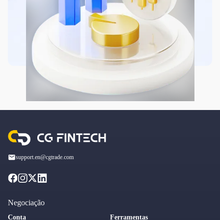
support.en@cgtrade.com
Negociação
Conta
Ferramentas