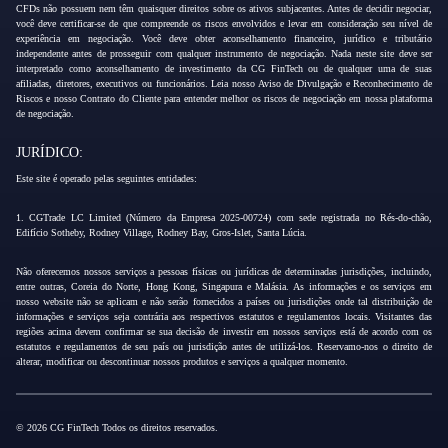
CFDs não possuem nem têm quaisquer direitos sobre os ativos subjacentes. Antes de decidir negociar,
você deve certificar-se de que compreende os riscos envolvidos e levar em consideração seu nível de
experiência em negociação. Você deve obter aconselhamento financeiro, jurídico e tributário
independente antes de prosseguir com qualquer instrumento de negociação. Nada neste site deve ser
interpretado como aconselhamento de investimento da CG FinTech ou de qualquer uma de suas
afiliadas, diretores, executivos ou funcionários. Leia nosso Aviso de Divulgação e Reconhecimento de
Riscos e nosso Contrato do Cliente para entender melhor os riscos de negociação em nossa plataforma
de negociação.
JURÍDICO:
Este site é operado pelas seguintes entidades:
1. CGTrade LC Limited (Número da Empresa 2025-00724) com sede registrada no Rés-do-chão,
Edifício Sotheby, Rodney Village, Rodney Bay, Gros-Islet, Santa Lúcia.
Não oferecemos nossos serviços a pessoas físicas ou jurídicas de determinadas jurisdições, incluindo,
entre outras, Coreia do Norte, Hong Kong, Singapura e Malásia. As informações e os serviços em
nosso website não se aplicam e não serão fornecidos a países ou jurisdições onde tal distribuição de
informações e serviços seja contrária aos respectivos estatutos e regulamentos locais. Visitantes das
regiões acima devem confirmar se sua decisão de investir em nossos serviços está de acordo com os
estatutos e regulamentos de seu país ou jurisdição antes de utilizá-los. Reservamo-nos o direito de
alterar, modificar ou descontinuar nossos produtos e serviços a qualquer momento.
© 2026 CG FinTech Todos os direitos reservados.