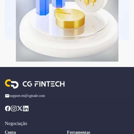
support.en@cgtrade.com
Negociação
Conta
Ferramentas