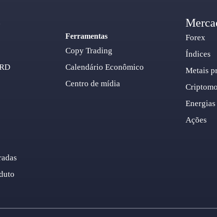
o
Merca
Ferramentas
Forex
Copy Trading
Índices
ARD
Calendário Econômico
Metais p
Centro de mídia
Criptom
Energias
Ações
radas
duto