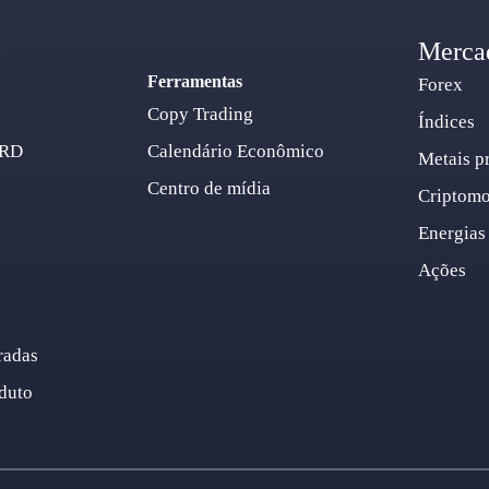
o
Merca
Ferramentas
Forex
Copy Trading
Índices
ARD
Calendário Econômico
Metais p
Centro de mídia
Criptom
Energias
Ações
radas
duto